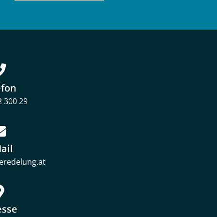
efon
2 300 29
ail
veredelung.at
esse